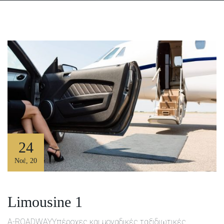
24
Νοέ
,
20
Limousine 1
A-ROADWAYΥπέροχες και μοναδικές ταξιδιωτικές