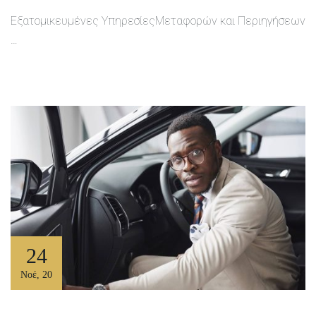
Εξατομικευμένες YπηρεσίεςΜεταφορών και Περιηγήσεων
…
24
Νοέ
,
20