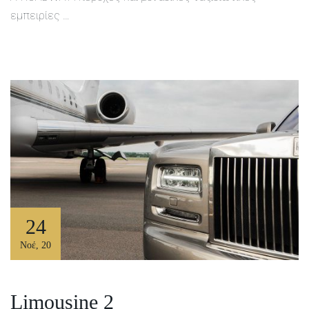
εμπειρίες …
24
Νοέ
,
20
Limousine 2